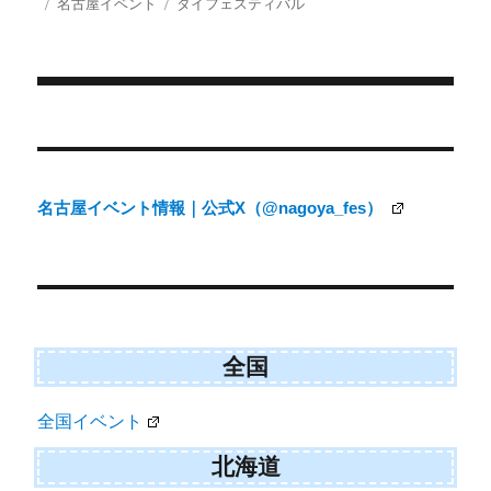
投
カ
タ
名古屋イベント
タイフェスティバル
i
b
l
稿
テ
グ
t
o
日:
ゴ
t
o
e
k
リ
r
ー
)
投
稿
ナ
名古屋イベント情報｜公式X（@nagoya_fes）
ビ
ゲ
ー
シ
ョ
全国
ン
全国イベント
北海道