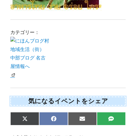
カテゴリー：
気になるイベントをシェア
Share
Share
Share
Share
X
F
E
S
on
on
on
on
(
a
m
M
T
c
a
S
w
e
i