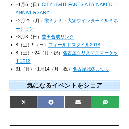
~1月6（日）
CITY LIGHT FANTSIA BY NAKED –
ANNIVERSARY–
~2月25（月）
栄ミナミ・大須ウインターイルミネ
ーション
~3月3（日）
豊田合成リンク
8（土）9（日）
フィールドスタイル2018
8（土）~24（月・祝）
名古屋クリスマスマーケッ
ト2018
31（月）~1月14（月・祝）
名古屋城冬まつり
気になるイベントをシェア
Share
Share
Share
Share
X
F
E
S
on
on
on
on
(
a
m
M
T
c
a
S
w
e
i
i
b
l
t
o