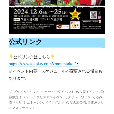
公式リンク
公式リンクはこちら
https://www.tokai-tv.com/xmasmarket/
※イベント内容・スケジュールが変更される場合も
あります。
投
カ
グルメ＆ドリンク
,
ショッピングイベント
,
名古屋イベント
,
季
稿
テ
タ
節限定イベント
クリスマスイベント
,
グリューワイン
,
くるみ
日:
ゴ
グ
割り人形
,
シュトーレン
,
ドイツグルメ
,
久屋大通公園
,
名古屋クリ
リ
スマスマーケット
ー