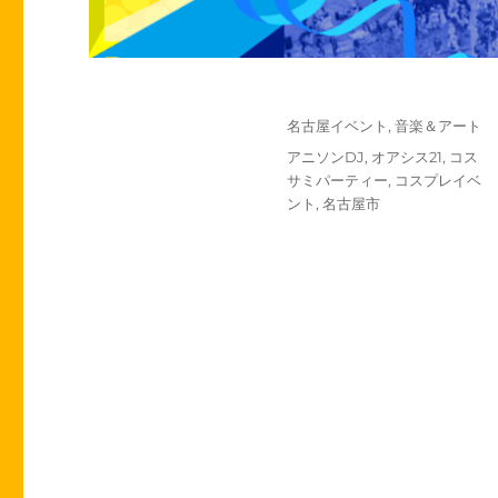
投
カ
名古屋イベント
,
音楽＆アート
稿
テ
タ
アニソンDJ
,
オアシス21
,
コス
日:
ゴ
グ
サミパーティー
,
コスプレイベ
リ
ント
,
名古屋市
ー