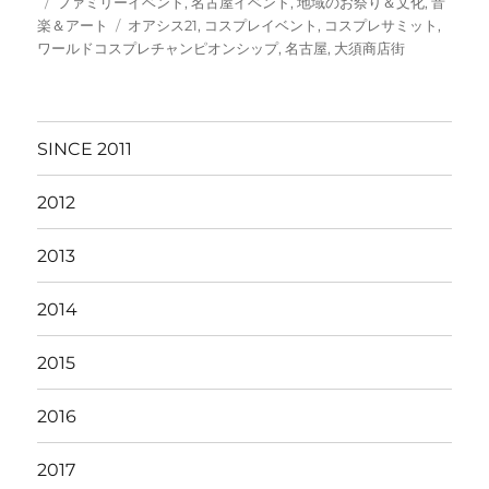
投
カ
ファミリーイベント
,
名古屋イベント
,
地域のお祭り＆文化
,
音
稿
テ
タ
楽＆アート
オアシス21
,
コスプレイベント
,
コスプレサミット
,
日:
ゴ
グ
ワールドコスプレチャンピオンシップ
,
名古屋
,
大須商店街
リ
ー
SINCE 2011
2012
2013
2014
2015
2016
2017