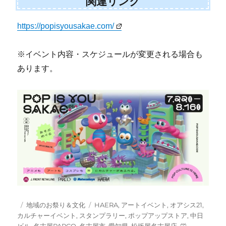
関連リンク
https://popisyousakae.com/
※イベント内容・スケジュールが変更される場合も
あります。
投
カ
タ
地域のお祭り＆文化
HAERA
,
アートイベント
,
オアシス21
,
稿
テ
グ
カルチャーイベント
,
スタンプラリー
,
ポップアップストア
,
中日
日:
ゴ
ビル
,
名古屋PARCO
,
名古屋市
,
愛知県
,
松坂屋名古屋店
,
栄