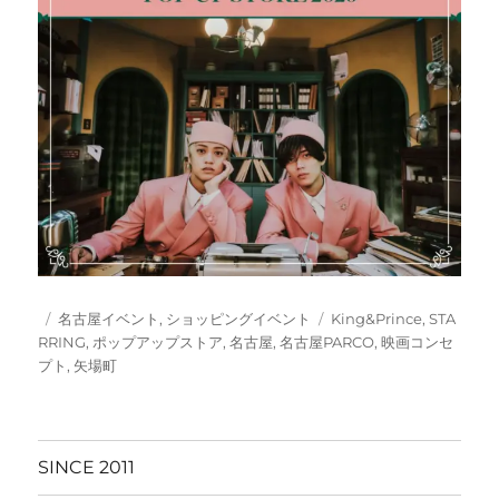
投
カ
タ
名古屋イベント
,
ショッピングイベント
King&Prince
,
STA
稿
テ
グ
RRING
,
ポップアップストア
,
名古屋
,
名古屋PARCO
,
映画コンセ
日:
ゴ
プト
,
矢場町
リ
ー
SINCE 2011