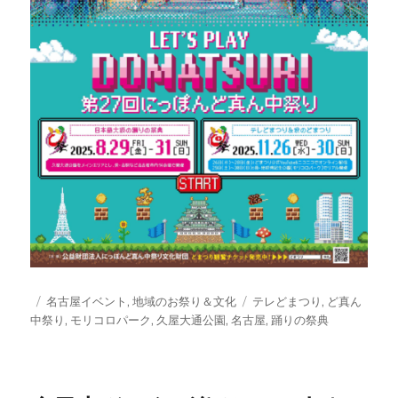
投
カ
タ
名古屋イベント
,
地域のお祭り＆文化
テレどまつり
,
ど真ん
稿
テ
グ
中祭り
,
モリコロパーク
,
久屋大通公園
,
名古屋
,
踊りの祭典
日:
ゴ
リ
ー