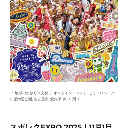
投
カ
タ
地域のお祭り＆文化
オンラインイベント
,
モリコロパーク
,
稿
テ
グ
久屋大通公園
,
名古屋市
,
愛知県
,
祭り
,
踊り
日:
ゴ
リ
ー
スポレクEXPO 2025｜11月1日