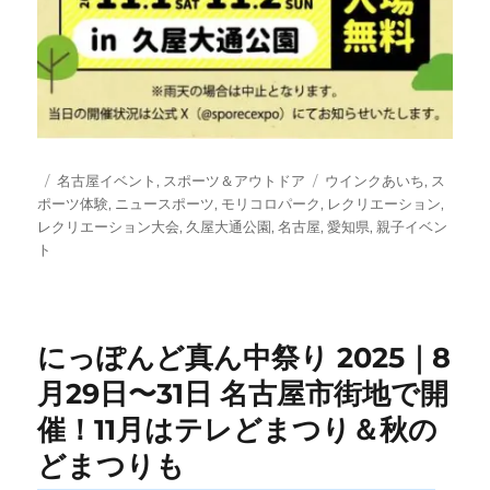
投
カ
タ
名古屋イベント
,
スポーツ＆アウトドア
ウインクあいち
,
ス
稿
テ
グ
ポーツ体験
,
ニュースポーツ
,
モリコロパーク
,
レクリエーション
,
日:
ゴ
レクリエーション大会
,
久屋大通公園
,
名古屋
,
愛知県
,
親子イベン
リ
ト
ー
にっぽんど真ん中祭り 2025｜8
月29日〜31日 名古屋市街地で開
催！11月はテレどまつり＆秋の
どまつりも