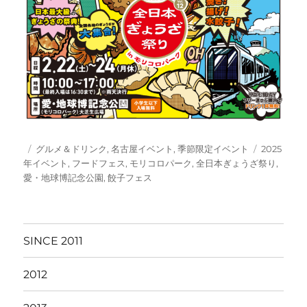
投
カ
タ
グルメ＆ドリンク
,
名古屋イベント
,
季節限定イベント
2025
稿
テ
グ
年イベント
,
フードフェス
,
モリコロパーク
,
全日本ぎょうざ祭り
,
日:
ゴ
愛・地球博記念公園
,
餃子フェス
リ
ー
SINCE 2011
2012