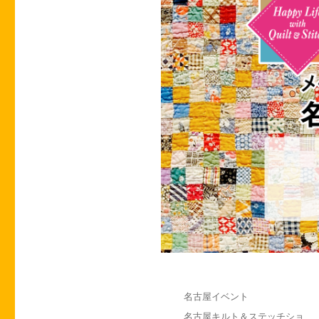
投
カ
名古屋イベント
稿
テ
タ
名古屋キルト＆ステッチショ