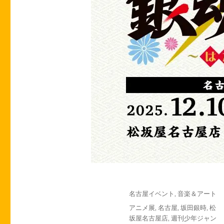
投
カ
名古屋イベント
,
音楽＆アート
稿
テ
タ
アニメ展
,
名古屋
,
坂田銀時
,
松
日:
ゴ
グ
坂屋名古屋店
,
週刊少年ジャン