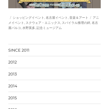
投
カ
タ
ショッピングイベント
,
名古屋イベント
,
音楽＆アート
アニ
稿
テ
グ
メイベント
,
スクウェア・エニックス
,
スパイラル推理の絆
,
名古
日:
ゴ
屋パルコ
,
水野英多
,
記念ミュージアム
リ
ー
SINCE 2011
2012
2013
2014
2015