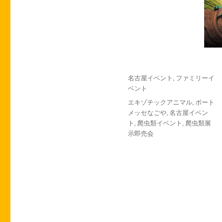
投
カ
名古屋イベント
,
ファミリーイ
稿
テ
ベント
日:
ゴ
タ
エキゾチックアニマル
,
ポート
リ
グ
メッセなごや
,
名古屋イベン
ー
ト
,
爬虫類イベント
,
爬虫類展
示即売会