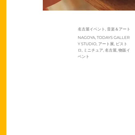
投
カ
名古屋イベント
,
音楽＆アート
稿
テ
タ
NAGOYA
,
TODAYS GALLER
日:
ゴ
グ
Y STUDIO
,
アート展
,
ビスト
リ
ロ
,
ミニチュア
,
名古屋
,
物販イ
ー
ベント