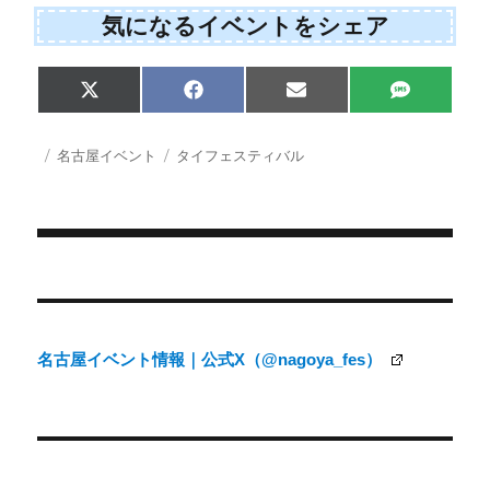
気になるイベントをシェア
Share
Share
Share
Share
X
F
E
S
on
on
on
on
(
a
m
M
T
c
a
S
w
e
i
投
カ
タ
名古屋イベント
タイフェスティバル
i
b
l
稿
テ
グ
t
o
日:
ゴ
t
o
e
k
リ
r
ー
)
投
稿
ナ
名古屋イベント情報｜公式X（@nagoya_fes）
ビ
ゲ
ー
シ