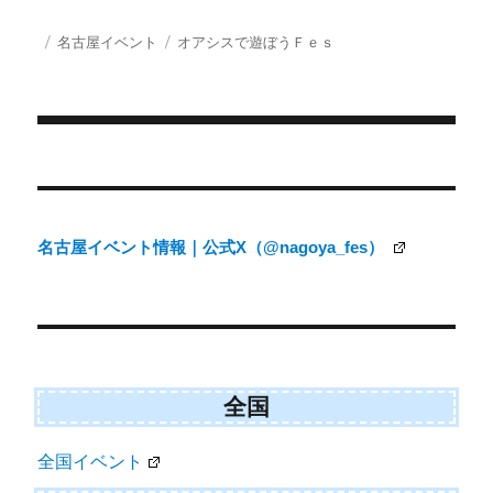
(
a
m
M
T
c
a
S
w
e
i
投
カ
タ
名古屋イベント
オアシスで遊ぼうＦｅｓ
i
b
l
稿
テ
グ
t
o
日:
ゴ
t
o
e
k
リ
r
ー
)
投
稿
ナ
名古屋イベント情報｜公式X（@nagoya_fes）
ビ
ゲ
ー
シ
ョ
全国
ン
全国イベント