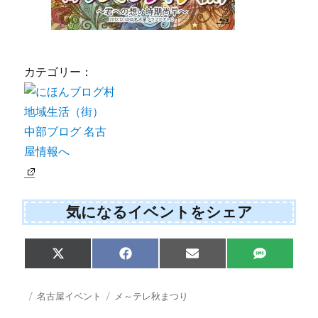
カテゴリー：
気になるイベントをシェア
Share
Share
Share
Share
X
F
E
S
on
on
on
on
(
a
m
M
T
c
a
S
w
e
i
投
カ
タ
名古屋イベント
メ～テレ秋まつり
i
b
l
稿
テ
グ
t
o