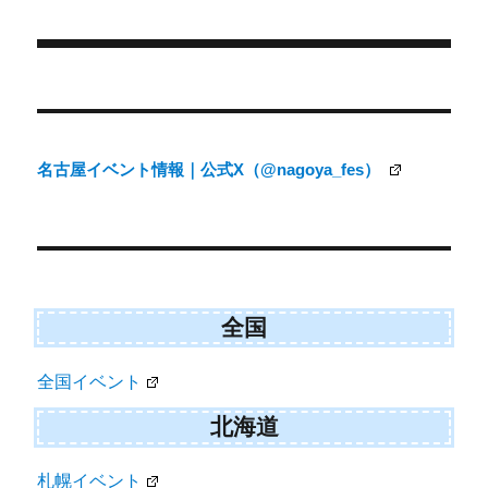
日:
ゴ
t
o
e
k
リ
r
ー
)
投
稿
ナ
名古屋イベント情報｜公式X（@nagoya_fes）
ビ
ゲ
ー
シ
ョ
全国
ン
全国イベント
北海道
札幌イベント