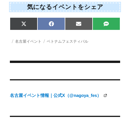
気になるイベントをシェア
Share
Share
Share
Share
X
F
E
S
on
on
on
on
(
a
m
M
T
c
a
S
w
e
i
投
カ
タ
名古屋イベント
ベトナムフェスティバル
i
b
l
稿
テ
グ
t
o
日:
ゴ
t
o
e
k
リ
r
ー
)
投
稿
ナ
名古屋イベント情報｜公式X（@nagoya_fes）
ビ