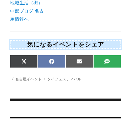
気になるイベントをシェア
Share
Share
Share
Share
X
F
E
S
on
on
on
on
(
a
m
M
T
c
a
S
w
e
i
投
カ
タ
名古屋イベント
タイフェスティバル
i
b
l
稿
テ
グ
t
o
日:
ゴ
t
o
e
k
リ
r
ー
)
投
稿
ナ