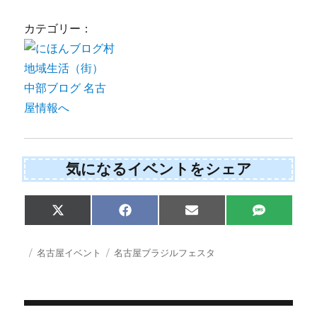
カテゴリー：
気になるイベントをシェア
Share
Share
Share
Share
X
F
E
S
on
on
on
on
(
a
m
M
T
c
a
S
w
e
i
投
カ
タ
名古屋イベント
名古屋ブラジルフェスタ
i
b
l
稿
テ
グ
t
o
日:
ゴ
t
o
e
k
リ
r
ー
)