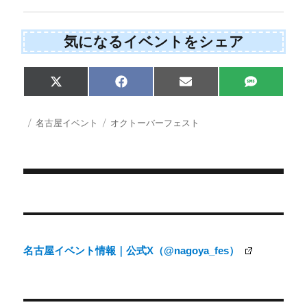
気になるイベントをシェア
Share
Share
Share
Share
X
F
E
S
on
on
on
on
(
a
m
M
T
c
a
S
w
e
i
投
カ
タ
名古屋イベント
オクトーバーフェスト
i
b
l
稿
テ
グ
t
o
日:
ゴ
t
o
e
k
リ
r
ー
)
投
稿
ナ
名古屋イベント情報｜公式X（@nagoya_fes）
ビ
ゲ
ー