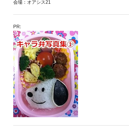
会場：オアシス21
PR: