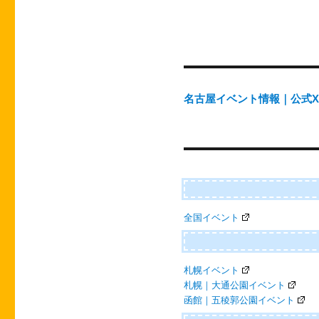
投
稿
ナ
ビ
ゲ
名古屋イベント情報｜公式X（@
ー
シ
ョ
ン
全国イベント
札幌イベント
札幌｜大通公園イベント
函館｜五稜郭公園イベント