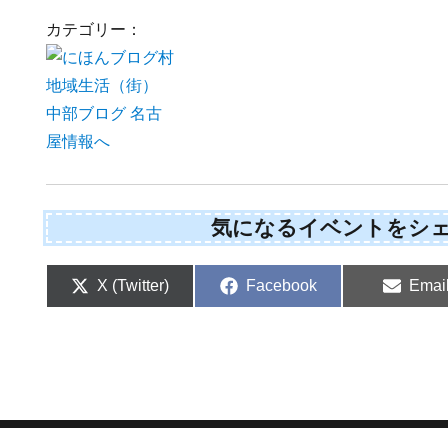
カテゴリー：
気になるイベントをシ
Share
Share
Shar
X (Twitter)
Facebook
Emai
on
on
on