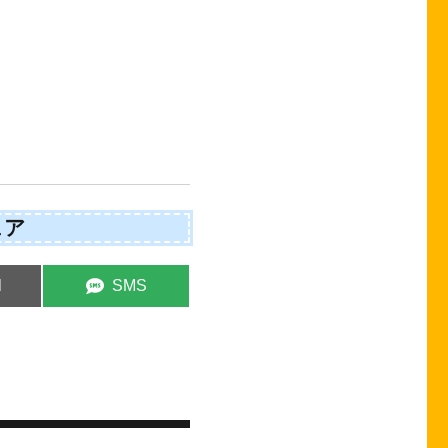
ェア
e
Share
l
SMS
on