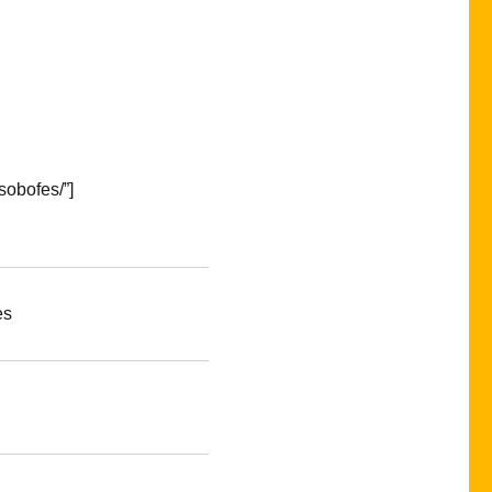
sobofes/”]
s