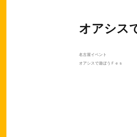
オアシスで
投
カ
名古屋イベント
稿
テ
タ
オアシスで遊ぼうＦｅｓ
日:
ゴ
グ
リ
ー