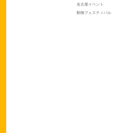
投
カ
名古屋イベント
稿
テ
タ
動物フェスティバル
日:
ゴ
グ
リ
ー