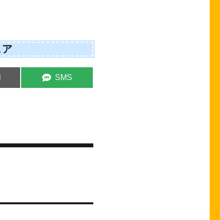
ェア
e
Share
l
SMS
on