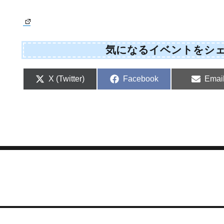
気になるイベントをシ
Share
Share
Shar
X (Twitter)
Facebook
Emai
on
on
on