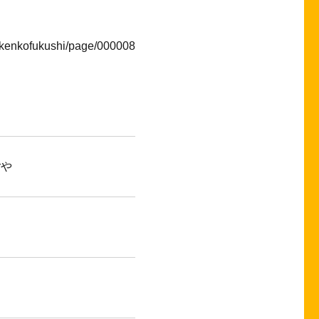
jp/kenkofukushi/page/000008
ごや