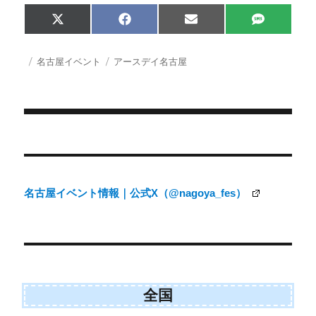
Share
Share
Share
Share
X
F
E
S
on
on
on
on
(
a
m
M
T
c
a
S
w
e
i
投
カ
タ
名古屋イベント
アースデイ名古屋
i
b
l
稿
テ
グ
t
o
日:
ゴ
t
o
e
k
リ
r
ー
)
投
稿
ナ
名古屋イベント情報｜公式X（@nagoya_fes）
ビ
ゲ
ー
シ
ョ
全国