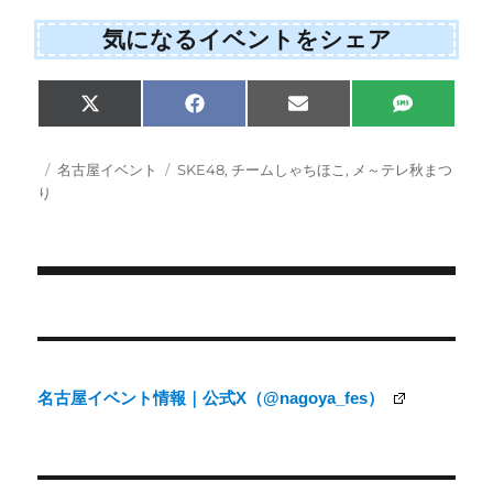
気になるイベントをシェア
Share
Share
Share
Share
X
F
E
S
on
on
on
on
(
a
m
M
T
c
a
S
w
e
i
投
カ
タ
名古屋イベント
SKE48
,
チームしゃちほこ
,
メ～テレ秋まつ
i
b
l
稿
テ
グ
り
t
o
日:
ゴ
t
o
e
k
リ
r
ー
)
投
稿
ナ
名古屋イベント情報｜公式X（@nagoya_fes）
ビ
ゲ
ー