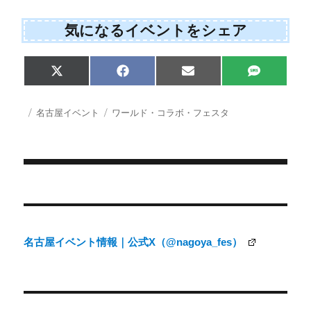
気になるイベントをシェア
Share
Share
Share
Share
X
F
E
S
on
on
on
on
(
a
m
M
T
c
a
S
w
e
i
投
カ
タ
名古屋イベント
ワールド・コラボ・フェスタ
i
b
l
稿
テ
グ
t
o
日:
ゴ
t
o
e
k
リ
r
ー
)
投
稿
ナ
名古屋イベント情報｜公式X（@nagoya_fes）
ビ
ゲ
ー