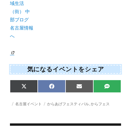
気になるイベントをシェア
Share
Share
Share
Share
X
F
E
S
on
on
on
on
(
a
m
M
T
c
a
S
w
e
i
投
カ
タ
名古屋イベント
からあげフェスティバル
,
からフェス
i
b
l
稿
テ
グ
t
o
日:
ゴ
t
o
e
k
リ
r
ー
)