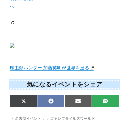
爬虫類ハンター 加藤英明が世界を巡る
気になるイベントをシェア
Share
Share
Share
Share
X
F
E
S
on
on
on
on
(
a
m
M
T
c
a
S
w
e
i
投
カ
タ
名古屋イベント
ナゴヤレプタイルズワールド
i
b
l
稿
テ
グ
t
o