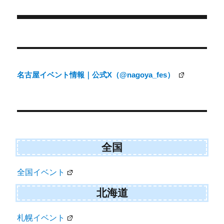
日:
ゴ
t
o
e
k
リ
r
ー
)
投
稿
ナ
名古屋イベント情報｜公式X（@nagoya_fes）
ビ
ゲ
ー
シ
ョ
全国
ン
全国イベント
北海道
札幌イベント