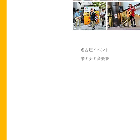
投
カ
名古屋イベント
稿
テ
タ
栄ミナミ音楽祭
日:
ゴ
グ
リ
ー