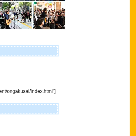
ent/ongakusai/index.html”]