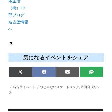
気になるイベントをシェア
Share
Share
Share
Share
X
F
E
S
on
on
on
on
(
a
m
M
T
c
a
S
w
e
i
投
カ
タ
名古屋イベント
氷じゃないスケートリンク
,
豊田合成リン
i
b
l
稿
テ
グ
ク
t
o
日:
ゴ
t
o
e
k
リ
r
ー
)