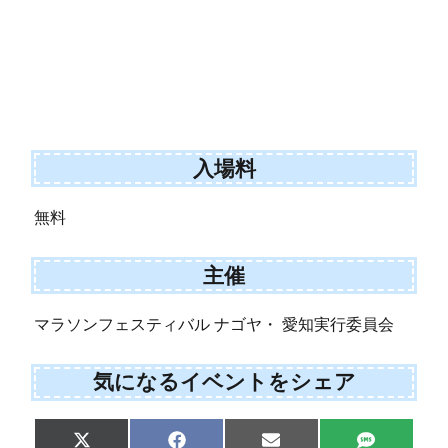
入場料
無料
主催
マラソンフェスティバル ナゴヤ・ 愛知実行委員会
気になるイベントをシェア
Share
Share
Share
Share
X
F
E
S