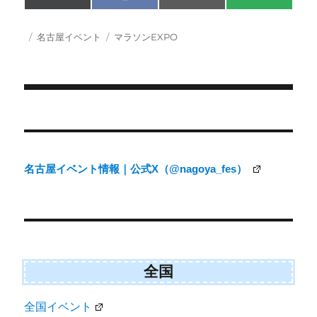
on
on
on
on
(
a
m
M
T
c
a
S
w
e
i
投
カ
タ
名古屋イベント
マラソンEXPO
i
b
l
稿
テ
グ
t
o
日:
ゴ
t
o
e
k
リ
r
ー
)
投
稿
ナ
名古屋イベント情報｜公式X（@nagoya_fes）
ビ
ゲ
ー
シ
ョ
全国
ン
全国イベント