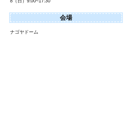
8（日）9:00~17:30
会場
ナゴヤドーム