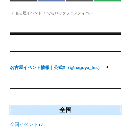
on
on
on
on
(
a
m
M
T
c
a
S
w
e
i
投
カ
タ
名古屋イベント
でらロックフェスティバル
i
b
l
稿
テ
グ
t
o
日:
ゴ
t
o
e
k
リ
r
ー
)
投
稿
ナ
名古屋イベント情報｜公式X（@nagoya_fes）
ビ
ゲ
ー
シ
ョ
全国
ン
全国イベント