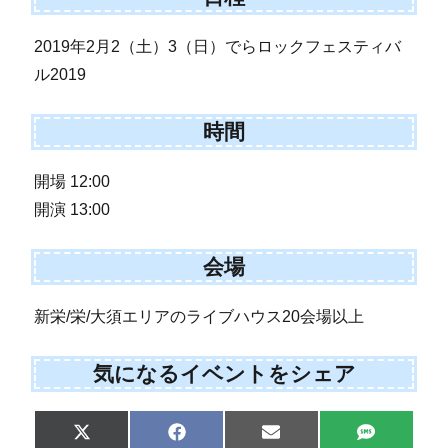
2019年2月2（土）3（日）でらロックフェスティバ
ル2019
時間
開場 12:00
開演 13:00
会場
新栄/栄/大須エリアのライブハウス20会場以上
気になるイベントをシェア
Share
Share
Share
Share
X
F
E
S