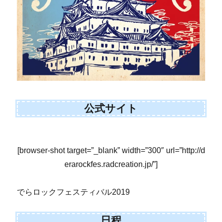
公式サイト
[browser-shot target=”_blank” width=”300″ url=”http://d
erarockfes.radcreation.jp/”]
でらロックフェスティバル2019
日程