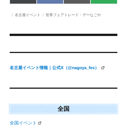
on
on
on
on
(
a
m
M
T
c
a
S
w
e
i
投
カ
タ
名古屋イベント
世界フェアトレード・デーなごや
i
b
l
稿
テ
グ
t
o
日:
ゴ
t
o
e
k
リ
r
ー
)
投
稿
ナ
名古屋イベント情報｜公式X（@nagoya_fes）
ビ
ゲ
ー
シ
ョ
全国
ン
全国イベント