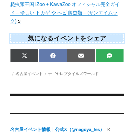
爬虫類王国 iZoo + KawaZoo オフィシャル完全ガイ
ド – 珍しい トカゲ や ヘビ 爬虫類 – (サンエイムッ
ク)
気になるイベントをシェア
Share
Share
Share
Share
X
F
E
S
on
on
on
on
(
a
m
M
T
c
a
S
w
e
i
投
カ
タ
名古屋イベント
ナゴヤレプタイルズワールド
i
b
l
稿
テ
グ
t
o
日:
ゴ
t
o
e
k
リ
r
ー
)
投
稿
ナ
名古屋イベント情報｜公式X（@nagoya_fes）