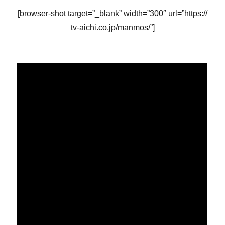
[browser-shot target=”_blank” width=”300″ url=”https://
tv-aichi.co.jp/manmos/”]