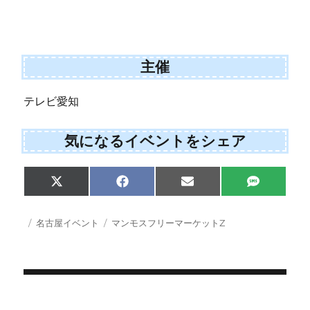
主催
テレビ愛知
気になるイベントをシェア
Share
Share
Share
Share
X
F
E
S
on
on
on
on
(
a
m
M
T
c
a
S
w
e
i
投
カ
タ
名古屋イベント
マンモスフリーマーケットZ
i
b
l
稿
テ
グ
t
o
日:
ゴ
t
o
e
k
リ
r
ー
)
投