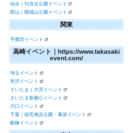
仙台｜勾当台公園イベント
郡山｜開成山公園イベント
関東
宇都宮イベント
高崎イベント｜https://www.takasaki
event.com/
埼玉イベント
所沢イベント
さいたま｜大宮イベント
さいたま新都心イベント
川口イベント
千葉｜稲毛海浜公園・幕張イベント
船橋イベント