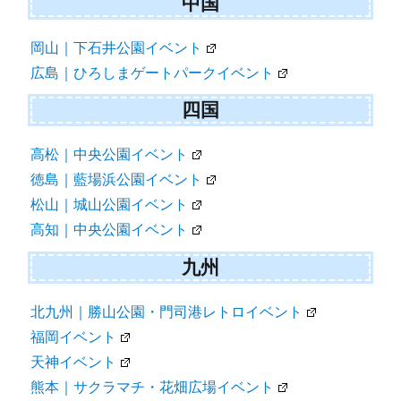
中国
岡山｜下石井公園イベント
広島｜ひろしまゲートパークイベント
四国
高松｜中央公園イベント
徳島｜藍場浜公園イベント
松山｜城山公園イベント
高知｜中央公園イベント
九州
北九州｜勝山公園・門司港レトロイベント
福岡イベント
天神イベント
熊本｜サクラマチ・花畑広場イベント