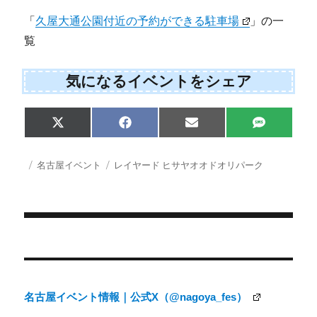
「
久屋大通公園付近の予約ができる駐車場
」の一
覧
気になるイベントをシェア
Share
Share
Share
Share
X
F
E
S
on
on
on
on
(
a
m
M
T
c
a
S
w
e
i
投
カ
タ
名古屋イベント
レイヤード ヒサヤオオドオリパーク
i
b
l
稿
テ
グ
t
o
日:
ゴ
t
o
e
k
リ
r
ー
)
投
稿
ナ
名古屋イベント情報｜公式X（@nagoya_fes）
ビ