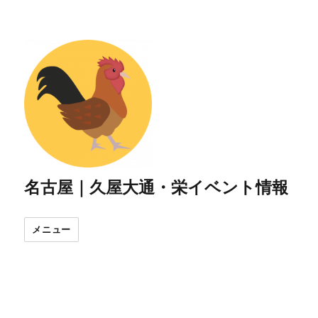
名古屋｜久屋大通・栄イベント情報
メニュー