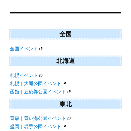
ゲ
ー
シ
ョ
全国
ン
全国イベント
北海道
札幌イベント
札幌｜大通公園イベント
函館｜五稜郭公園イベント
東北
青森｜青い海公園イベント
盛岡｜岩手公園イベント