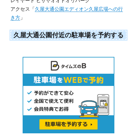
レイヤード ヒサヤオオドオリパーク
アクセス「
久屋大通公園エディオン久屋広場への行
き方
」
久屋大通公園付近の駐車場を予約する