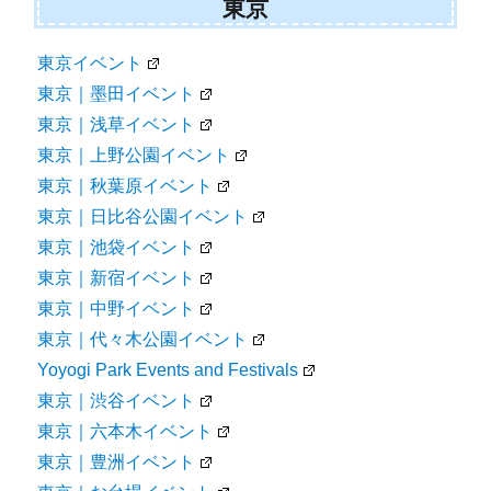
東京
東京イベント
東京｜墨田イベント
東京｜浅草イベント
東京｜上野公園イベント
東京｜秋葉原イベント
東京｜日比谷公園イベント
東京｜池袋イベント
東京｜新宿イベント
東京｜中野イベント
東京｜代々木公園イベント
Yoyogi Park Events and Festivals
東京｜渋谷イベント
東京｜六本木イベント
東京｜豊洲イベント