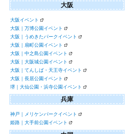
大阪
大阪イベント
大阪｜万博公園イベント
大阪｜うめきたパークイベント
大阪｜扇町公園イベント
大阪｜中之島公園イベント
大阪｜大阪城公園イベント
大阪｜てんしば・天王寺イベント
大阪｜長居公園イベント
堺｜大仙公園・浜寺公園イベント
兵庫
神戸｜メリケンパークイベント
姫路｜大手前公園イベント