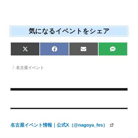
気になるイベントをシェア
Share
Share
Share
Share
X
F
E
S
on
on
on
on
(
a
m
M
T
c
a
S
w
e
i
投
カ
名古屋イベント
i
b
l
稿
テ
t
o
日:
ゴ
t
o
e
k
リ
r
ー
)
投
稿
ナ
名古屋イベント情報｜公式X（@nagoya_fes）
ビ