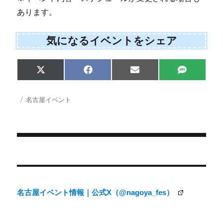
あります。
気になるイベントをシェア
Share
Share
Share
Share
X
F
E
S
on
on
on
on
(
a
m
M
T
c
a
S
w
e
i
投
カ
名古屋イベント
i
b
l
稿
テ
t
o
日:
ゴ
t
o
e
k
リ
r
ー
)
投
稿
ナ
名古屋イベント情報｜公式X（@nagoya_fes）
ビ
ゲ