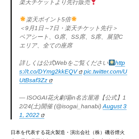
楽天チケットより先行販売
楽天ポイント5倍
＜9月1日～7日・楽天チケット先行＞
ペアシート、G席、SS席、S席、展望C
エリア、全ての座席
詳しくは公式Webをご覧ください
http
s://t.co/DYmg2kkEQV
pic.twitter.com/U
UtBsaf3Zz
— ISOGAI花火劇場in名古屋港【公式】1
2/24(土)開催 (@isogai_hanabi)
August 3
1, 2022
日本を代表する花火製造・演出会社（株）磯谷煙火