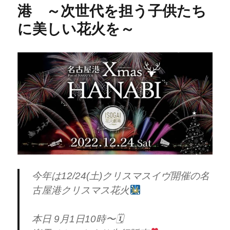
港 ～次世代を担う子供たち
に美しい花火を～
今年は12/24(土)クリスマスイヴ開催の名
古屋港クリスマス花火
本日 9月1日10時〜🗓