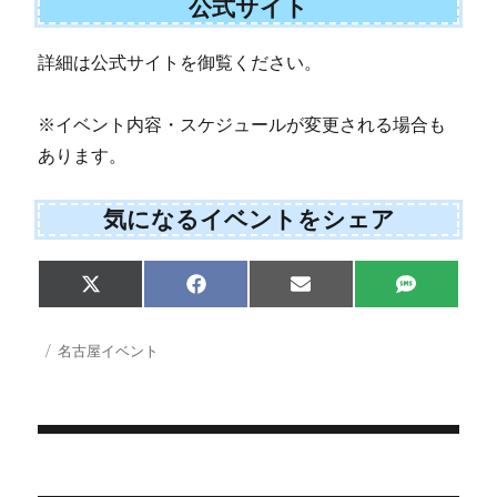
公式サイト
詳細は公式サイトを御覧ください。
※イベント内容・スケジュールが変更される場合も
あります。
気になるイベントをシェア
Share
Share
Share
Share
X
F
E
S
on
on
on
on
(
a
m
M
T
c
a
S
w
e
i
投
カ
名古屋イベント
i
b
l
稿
テ
t
o
日:
ゴ
t
o
e
k
リ
r
ー
)
投