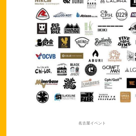
投
カ
名古屋イベント
稿
テ
日:
ゴ