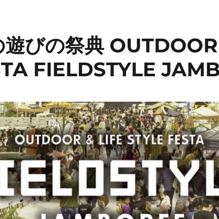
びの祭典 OUTDOOR & 
STA FIELDSTYLE JAM