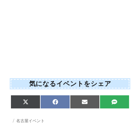
気になるイベントをシェア
Share
Share
Share
Share
X
F
E
S
on
on
on
on
(
a
m
M
T
c
a
S
w
e
i
投
カ
名古屋イベント
i
b
l
稿
テ
t
o
日:
ゴ
t
o
e
k
リ