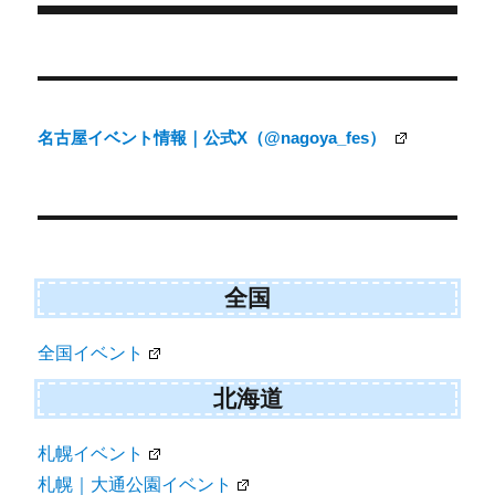
r
ー
)
投
稿
ナ
名古屋イベント情報｜公式X（@nagoya_fes）
ビ
ゲ
ー
シ
ョ
全国
ン
全国イベント
北海道
札幌イベント
札幌｜大通公園イベント