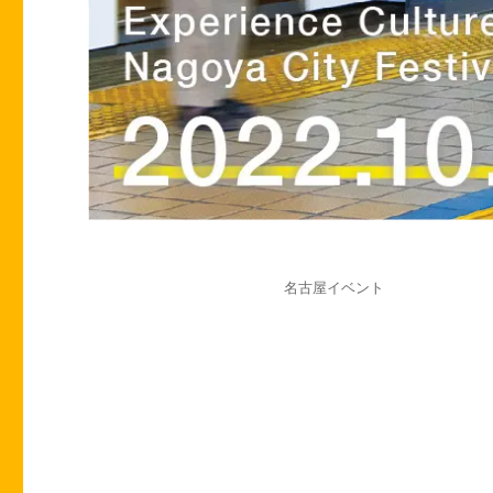
投
カ
名古屋イベント
稿
テ
日:
ゴ
リ
ー