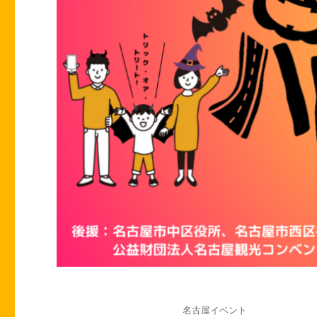
投
カ
名古屋イベント