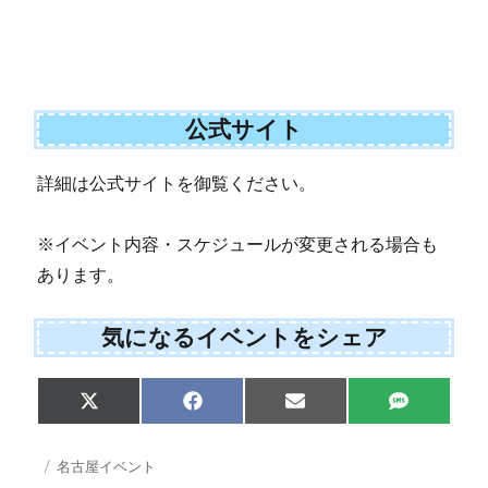
公式サイト
詳細は公式サイトを御覧ください。
※イベント内容・スケジュールが変更される場合も
あります。
気になるイベントをシェア
Share
Share
Share
Share
X
F
E
S
on
on
on
on
(
a
m
M
T
c
a
S
w
e
i
投
カ
名古屋イベント
i
b
l