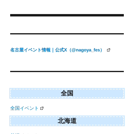
稿
テ
t
o
日:
ゴ
t
o
e
k
リ
r
ー
)
投
稿
ナ
名古屋イベント情報｜公式X（@nagoya_fes）
ビ
ゲ
ー
シ
ョ
全国
ン
全国イベント
北海道