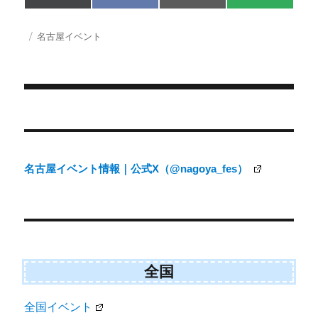
on
on
on
on
(
a
m
M
T
c
a
S
w
e
i
投
カ
名古屋イベント
i
b
l
稿
テ
t
o
日:
ゴ
t
o
e
k
リ
r
ー
)
投
稿
ナ
名古屋イベント情報｜公式X（@nagoya_fes）
ビ
ゲ
ー
シ
ョ
全国
ン
全国イベント