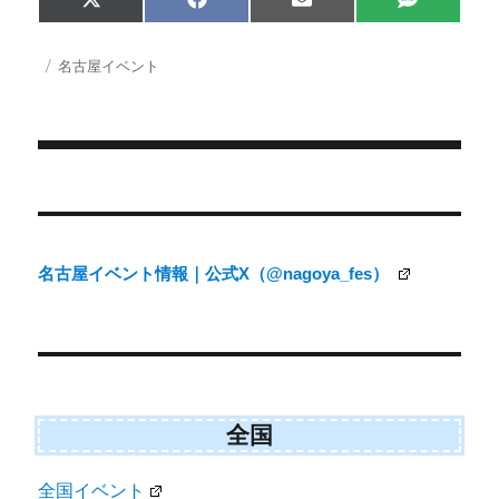
Share
Share
Share
Share
X
F
E
S
on
on
on
on
(
a
m
M
T
c
a
S
w
e
i
投
カ
名古屋イベント
i
b
l
稿
テ
t
o
日:
ゴ
t
o
e
k
リ
r
ー
)
投
稿
ナ
名古屋イベント情報｜公式X（@nagoya_fes）
ビ
ゲ
ー
シ
ョ
全国
ン
全国イベント