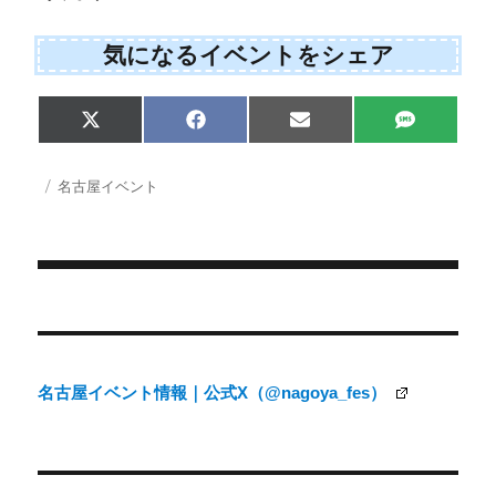
気になるイベントをシェア
Share
Share
Share
Share
X
F
E
S
on
on
on
on
(
a
m
M
T
c
a
S
w
e
i
投
カ
名古屋イベント
i
b
l
稿
テ
t
o
日:
ゴ
t
o
e
k
リ
r
ー
)
投
稿
ナ
名古屋イベント情報｜公式X（@nagoya_fes）
ビ
ゲ
ー