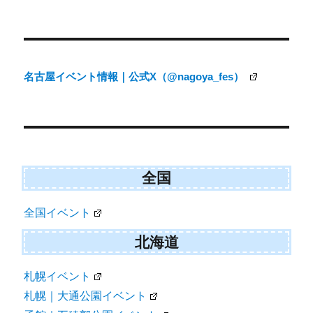
ー
)
投
稿
ナ
名古屋イベント情報｜公式X（@nagoya_fes）
ビ
ゲ
ー
シ
ョ
全国
ン
全国イベント
北海道
札幌イベント
札幌｜大通公園イベント