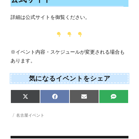
詳細は公式サイトを御覧ください。
※イベント内容・スケジュールが変更される場合も
あります。
気になるイベントをシェア
Share
Share
Share
Share
X
F
E
S
on
on
on
on
(
a
m
M
T
c
a
S
w
e
i
投
カ
名古屋イベント
i
b
l
稿
テ
t
o
日:
ゴ
t
o
e
k
リ
r