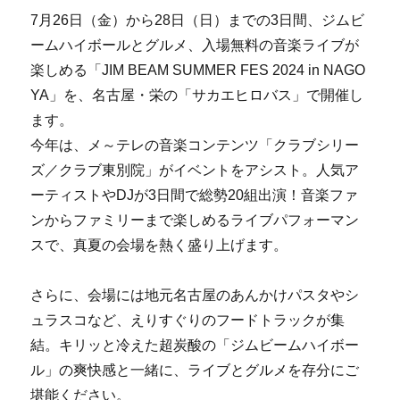
7月26日（金）から28日（日）までの3日間、ジムビ
ームハイボールとグルメ、入場無料の音楽ライブが
楽しめる「JIM BEAM SUMMER FES 2024 in NAGO
YA」を、名古屋・栄の「サカエヒロバス」で開催し
ます。
今年は、メ～テレの音楽コンテンツ「クラブシリー
ズ／クラブ東別院」がイベントをアシスト。人気ア
ーティストやDJが3日間で総勢20組出演！音楽ファ
ンからファミリーまで楽しめるライブパフォーマン
スで、真夏の会場を熱く盛り上げます。
さらに、会場には地元名古屋のあんかけパスタやシ
ュラスコなど、えりすぐりのフードトラックが集
結。キリッと冷えた超炭酸の「ジムビームハイボー
ル」の爽快感と一緒に、ライブとグルメを存分にご
堪能ください。