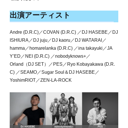
出演アーティスト
Andre (D.R.C)／COVAN (D.R.C) ／DJ HASEBE／DJ
ISHIURA／DJ juju／DJ kaoru／DJ WATARAI／
hamma／homarelanka (D.R.C) ／ina takayuki／JA
Y’ED／NEI (D.R.C) ／nobodyknows+／
Orland（DJ SET）／PES／Ryo Kobayakawa (D.R.
C) ／SEAMO／Sugar Soul＆DJ HASEBE／
YoshimRIOT／ZEN‐LA-ROCK