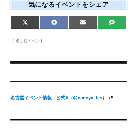
気になるイベントをシェア
Share
Share
Share
Share
X
F
E
S
on
on
on
on
(
a
m
M
T
c
a
S
w
e
i
投
カ
名古屋イベント
i
b
l
稿
テ
t
o
日:
ゴ
t
o
e
k
リ
r
ー
)
投
稿
ナ
名古屋イベント情報｜公式X（@nagoya_fes）
ビ
ゲ
ー
シ