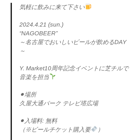
気軽に飲みに来て下さい
2024.4.21 (sun.)
“NAGOBEER”
～名古屋でおいしいビールが飲めるDAY
～
Y. Market10周年記念イベントに芝チルで
音楽を担当
⚫︎場所
久屋大通パーク テレビ塔広場
⚫︎入場料: 無料
（※ビールチケット購入要
）