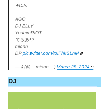
⚫︎DJs
AGO
DJ ELLY
YoshimRIOT
てらあや
mionn
DP
pic.twitter.com/toIFhkSLnM
— 🕯 (@__mionn__)
March 28, 2024
DJ