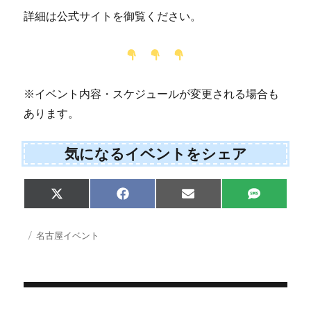
詳細は公式サイトを御覧ください。
※イベント内容・スケジュールが変更される場合も
あります。
気になるイベントをシェア
Share
Share
Share
Share
X
F
E
S
on
on
on
on
(
a
m
M
T
c
a
S
w
e
i
投
カ
名古屋イベント
i
b
l
稿
テ
t
o
日:
ゴ
t
o
e
k
リ
r
ー
)
投