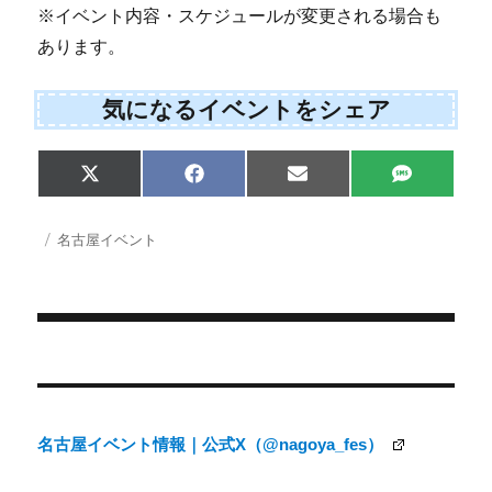
※イベント内容・スケジュールが変更される場合も
あります。
気になるイベントをシェア
Share
Share
Share
Share
X
F
E
S
on
on
on
on
(
a
m
M
T
c
a
S
w
e
i
投
カ
名古屋イベント
i
b
l
稿
テ
t
o
日:
ゴ
t
o
e
k
リ
r
ー
)
投
稿
ナ
名古屋イベント情報｜公式X（@nagoya_fes）
ビ