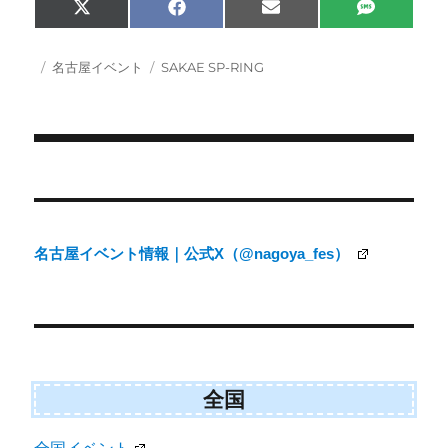
Share
Share
Share
Share
X
F
E
S
on
on
on
on
(
a
m
M
T
c
a
S
w
e
i
投
カ
タ
名古屋イベント
SAKAE SP-RING
i
b
l
稿
テ
グ
t
o
日:
ゴ
t
o
e
k
リ
r
ー
)
投
稿
ナ
名古屋イベント情報｜公式X（@nagoya_fes）
ビ
ゲ
ー
シ
ョ
全国
ン