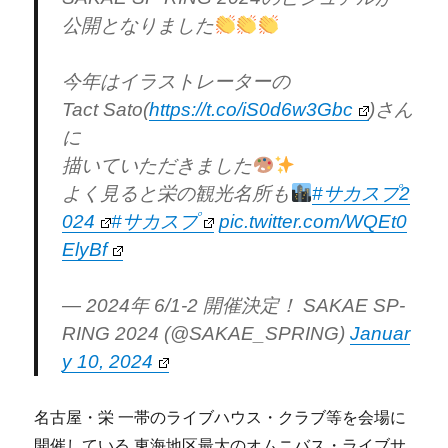
公開となりました
今年はイラストレーターの
Tact Sato(
https://t.co/iS0d6w3Gbc
)さん
に
描いていただきました
よく見ると栄の観光名所も
#サカスプ2
024
#サカスプ
pic.twitter.com/WQEt0
ElyBf
— 2024年 6/1-2 開催決定！ SAKAE SP-
RING 2024 (@SAKAE_SPRING)
Januar
y 10, 2024
名古屋・栄 一帯のライブハウス・クラブ等を会場に
開催している 東海地区最大のオムニバス・ライブサ